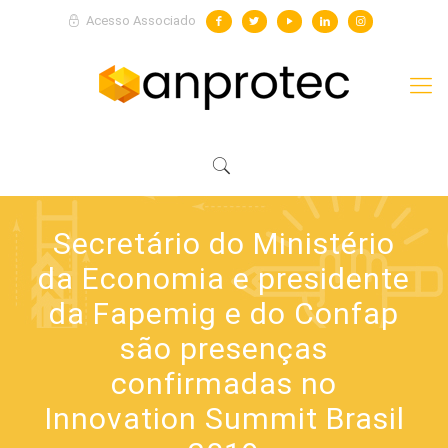
Acesso Associado
Secretário do Ministério
da Economia e presidente
da Fapemig e do Confap
são presenças
confirmadas no
Innovation Summit Brasil