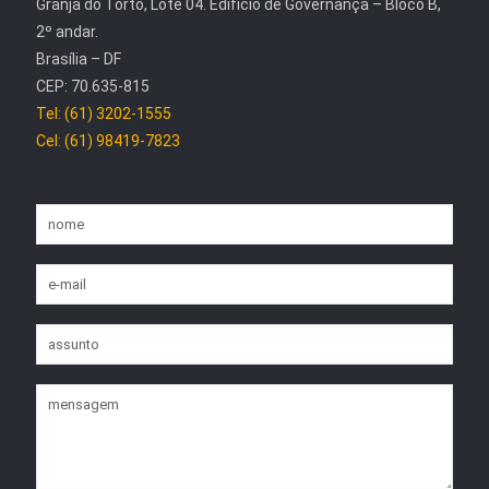
Granja do Torto, Lote 04. Edifício de Governança – Bloco B,
2º andar.
Brasília – DF
CEP: 70.635-815
Tel: (61) 3202-1555
Cel: (61) 98419-7823