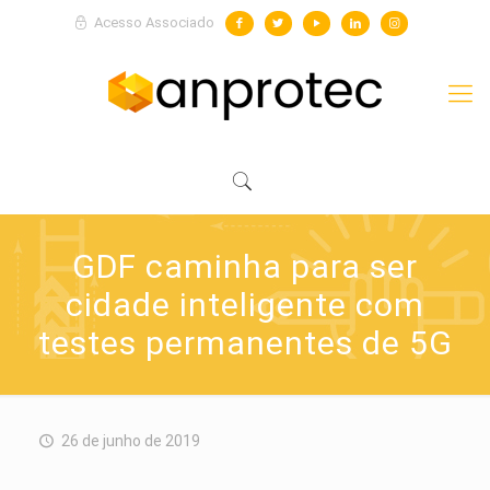
Acesso Associado
GDF caminha para ser
cidade inteligente com
testes permanentes de 5G
26 de junho de 2019