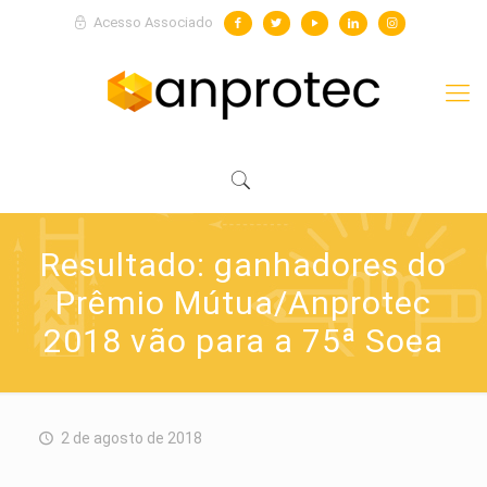
Acesso Associado
Resultado: ganhadores do
Prêmio Mútua/Anprotec
2018 vão para a 75ª Soea
2 de agosto de 2018