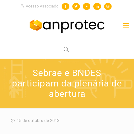
Acesso Associado
Sebrae e BNDES
participam da plenária de
abertura
15 de outubro de 2013