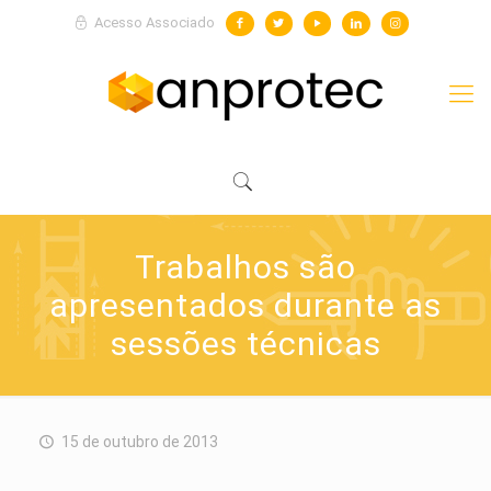
Acesso Associado
Trabalhos são
apresentados durante as
sessões técnicas
15 de outubro de 2013