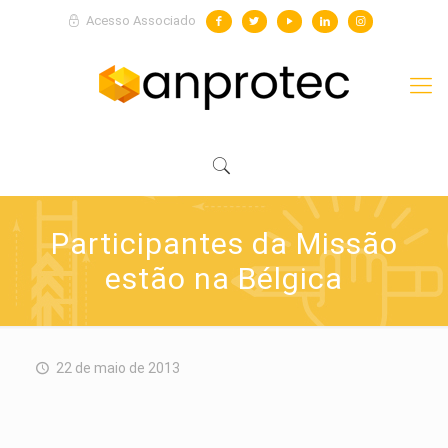
Acesso Associado
Participantes da Missão
estão na Bélgica
22 de maio de 2013