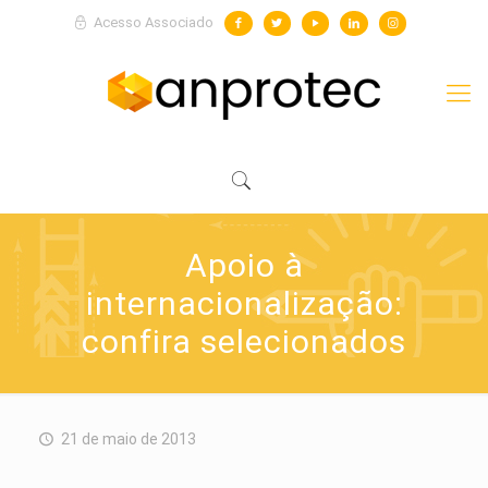
Acesso Associado
Apoio à
internacionalização:
confira selecionados
21 de maio de 2013