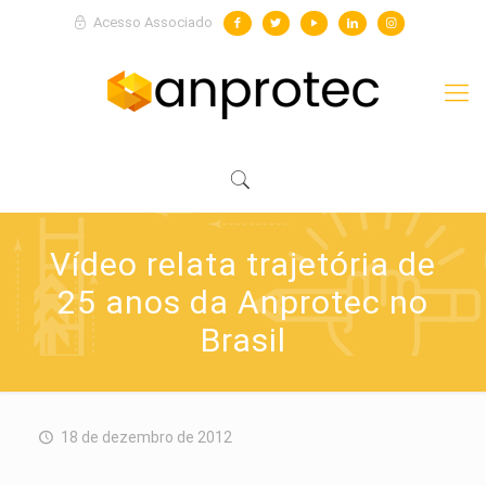
Acesso Associado
Vídeo relata trajetória de
25 anos da Anprotec no
Brasil
18 de dezembro de 2012