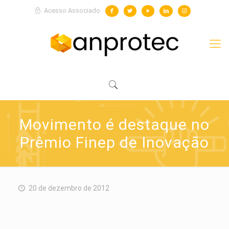
Acesso Associado
Movimento é destaque no
Prêmio Finep de Inovação
20 de dezembro de 2012