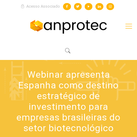
Acesso Associado
Webinar apresenta
Espanha como destino
estratégico de
investimento para
empresas brasileiras do
setor biotecnológico