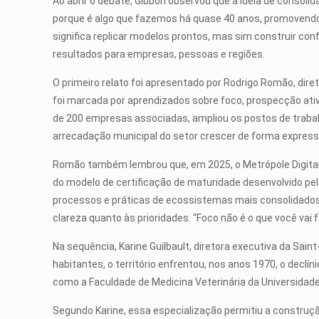
Ao abrir o debate, Gibbon observou que a ideia de consolid
porque é algo que fazemos há quase 40 anos, promovendo d
significa replicar modelos prontos, mas sim construir con
resultados para empresas, pessoas e regiões.
O primeiro relato foi apresentado por Rodrigo Romão, diret
foi marcada por aprendizados sobre foco, prospecção ativa
de 200 empresas associadas, ampliou os postos de trabalh
arrecadação municipal do setor crescer de forma express
Romão também lembrou que, em 2025, o Metrópole Digital s
do modelo de certificação de maturidade desenvolvido pela
processos e práticas de ecossistemas mais consolidados.
clareza quanto às prioridades. “Foco não é o que você vai f
Na sequência, Karine Guilbault, diretora executiva da Sai
habitantes, o território enfrentou, nos anos 1970, o decl
como a Faculdade de Medicina Veterinária da Universidade
Segundo Karine, essa especialização permitiu a construç