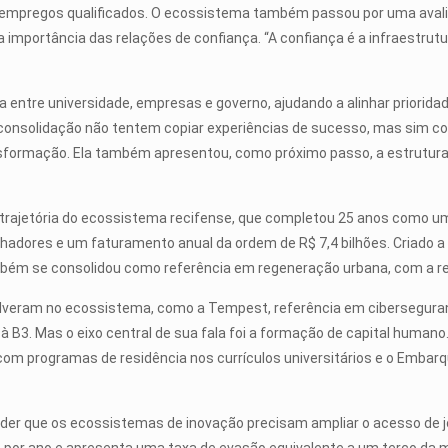
l empregos qualificados. O ecossistema também passou por uma avali
 importância das relações de confiança. “A confiança é a infraestrutur
ra entre universidade, empresas e governo, ajudando a alinhar priorid
onsolidação não tentem copiar experiências de sucesso, mas sim c
formação. Ela também apresentou, como próximo passo, a estruturaç
a trajetória do ecossistema recifense, que completou 25 anos como um 
hadores e um faturamento anual da ordem de R$ 7,4 bilhões. Criado a pa
bém se consolidou como referência em regeneração urbana, com a requ
ram no ecossistema, como a Tempest, referência em cibersegurança, 
 à B3. Mas o eixo central de sua fala foi a formação de capital human
m programas de residência nos currículos universitários e o Embarqu
nder que os ecossistemas de inovação precisam ampliar o acesso de j