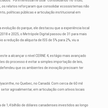
ados. “Foi interessante usar ‘consolidando’ no título,
l, os relatos reforçaram que consolidar ecossistemas não
o, políticas públicas e articulação institucional em
a evolução do parque, ele destacou que a experiência local
 2018 e 2025, o Metrópole Digital passou de 31 para mais
 a redução da alíquota de ISS de 5% para 2%, viu a
este a alcançar o nível CERNE 4, estágio mais avançado
es do processo é evitar a simples importação de leis,
m defendeu que os ambientes de inovação precisam ter
-Hyacinthe, no Quebec, no Canadá. Com cerca de 60 mil
o setor agroalimentar, em articulação com ativos locais
de 1,4 bilhão de dólares canadenses investidos ao longo