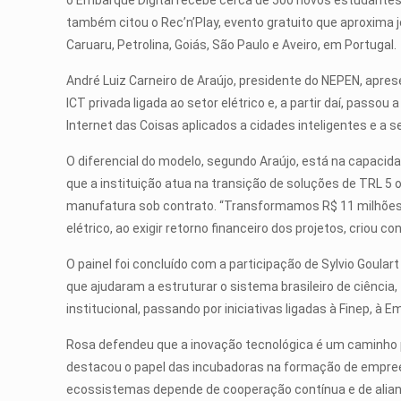
o Embarque Digital recebe cerca de 500 novos estudantes 
também citou o Rec’n’Play, evento gratuito que aproxima
Caruaru, Petrolina, Goiás, São Paulo e Aveiro, em Portugal.
André Luiz Carneiro de Araújo, presidente do NEPEN, apre
ICT privada ligada ao setor elétrico e, a partir daí, pas
Internet das Coisas aplicados a cidades inteligentes e a s
O diferencial do modelo, segundo Araújo, está na capacid
que a instituição atua na transição de soluções de TRL 5 
manufatura sob contrato. “Transformamos R$ 11 milhões e
elétrico, ao exigir retorno financeiro dos projetos, criou 
O painel foi concluído com a participação de Sylvio Goular
que ajudaram a estruturar o sistema brasileiro de ciênci
institucional, passando por iniciativas ligadas à Finep, à
Rosa defendeu que a inovação tecnológica é um caminho
destacou o papel das incubadoras na formação de empreen
ecossistemas depende de cooperação contínua e de alian