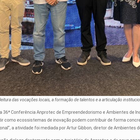
eitura das vocações locais, a formação de talentos e a articulação institu
a 36ª Conferência Anprotec de Empreendedorismo e Ambientes de Inova
cutir como ecossistemas de inovação podem contribuir de forma concr
al”, a atividade foi mediada por Artur Gibbon, diretor de Ambientes 