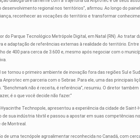
ação dialoga diretamente com a trajetória da Anprotec e de seus associ
esenvolvimento regional nos territórios”, afirmou. Ao longo do paine
fiança, reconhecer as vocações do território e transformar conheciment
or do Parque Tecnológico Metrópole Digital, em Natal (RN). Ao tratar d
 e adaptação de referências externas à realidade do território. Entre
o de 400 para cerca de 3.600 e, mesmo após negociar com o município
iva.
e tornou o primeiro ambiente de inovação fora das regiões Sul e Sud
 Anprotec em parceria com o Sebrae. Para ele, uma das principais liçõ
 “Benchmark não é receita, é referência”, resumiu. O diretor també
azer, é o que você decide não fazer.”
nt-Hyacinthe Technopole, apresentou a experiência da cidade de Saint
ínio de sua indústria têxtil e passou a apostar em suas competências n
 de Montreal.
ão de uma tecnópole agroalimentar reconhecida no Canadá, com cerca 