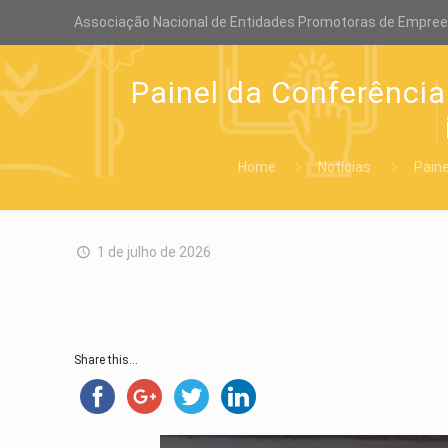
Associação Nacional de Entidades Promotoras de Empre
Painel da Conferênci
Home
Notícias
Paine
1 de julho de 2026
Share this...