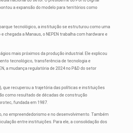
ia nacional do setor. O presidente do Porto Digital
apontou a expansão do modelo para territórios como
 parque tecnológico, a instituição se estruturou como uma
aulo e chegada a Manaus, o NEPEN trabalha com hardware e
gios mais próximos da produção industrial. Ele explicou
ento tecnológico, transferência de tecnologia e
N, a mudança regulatória de 2024 no P&D do setor
 que recuperou a trajetória das políticas e instituições
vação como resultado de décadas de construção
Anprotec, fundada em 1987.
ção, no empreendedorismo e no desenvolvimento. Também
lação entre instituições. Para ele, a consolidação dos