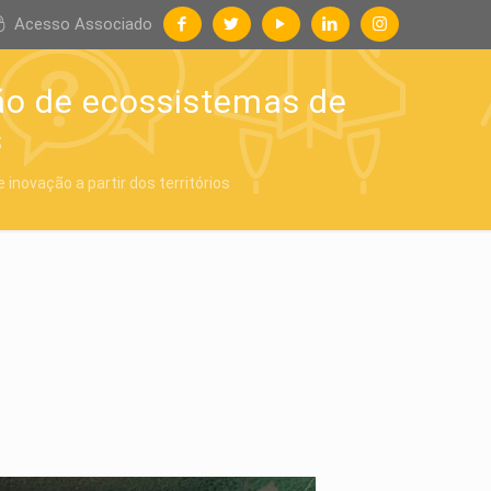
Acesso Associado
ão de ecossistemas de
s
novação a partir dos territórios