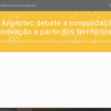
endimentos Inovadores
a Anprotec debate a consolidaç
inovação a partir dos território
l da Conferência Anprotec debate a consolidação de ecossistemas de i