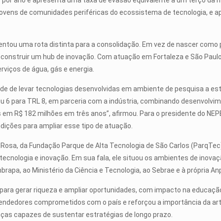
por ano e apresenta uma taxa de evasão equivalente a um terço da méd
 jovens de comunidades periféricas do ecossistema de tecnologia, e 
sentou uma rota distinta para a consolidação. Em vez de nascer como
sou a construir um hub de inovação. Com atuação em Fortaleza e São P
erviços de água, gás e energia.
ade de levar tecnologias desenvolvidas em ambiente de pesquisa a está
ou 6 para TRL 8, em parceria com a indústria, combinando desenvolvim
m R$ 182 milhões em três anos”, afirmou. Para o presidente do NEPE
condições para ampliar esse tipo de atuação.
t Rosa, da Fundação Parque de Alta Tecnologia de São Carlos (ParqTec),
a, tecnologia e inovação. Em sua fala, ele situou os ambientes de ino
 Embrapa, ao Ministério da Ciência e Tecnologia, ao Sebrae e à própria 
 para gerar riqueza e ampliar oportunidades, com impacto na educa
dedores comprometidos com o país e reforçou a importância da articu
ças capazes de sustentar estratégias de longo prazo.