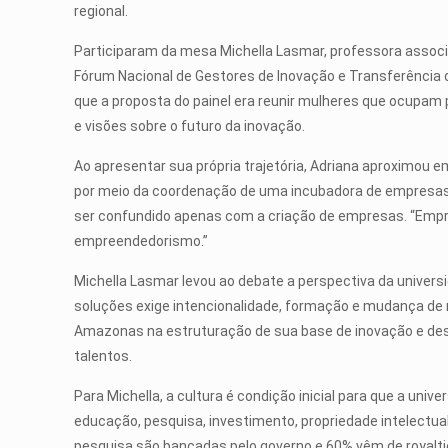
regional.
Participaram da mesa Michella Lasmar, professora associ
Fórum Nacional de Gestores de Inovação e Transferência d
que a proposta do painel era reunir mulheres que ocupam
e visões sobre o futuro da inovação.
Ao apresentar sua própria trajetória, Adriana aproximou 
por meio da coordenação de uma incubadora de empresas,
ser confundido apenas com a criação de empresas. “Empre
empreendedorismo.”
Michella Lasmar levou ao debate a perspectiva da univer
soluções exige intencionalidade, formação e mudança de m
Amazonas na estruturação de sua base de inovação e des
talentos.
Para Michella, a cultura é condição inicial para que a un
educação, pesquisa, investimento, propriedade intelectu
pesquisa são bancadas pelo governo e 60% vêm de royalties