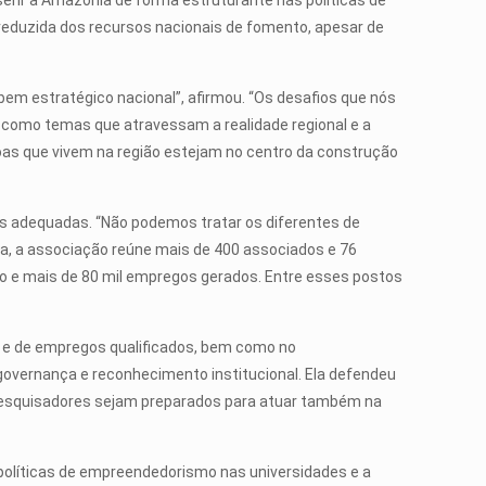
erir a Amazônia de forma estruturante nas políticas de
 reduzida dos recursos nacionais de fomento, apesar de
m estratégico nacional”, afirmou. “Os desafios que nós
de como temas que atravessam a realidade regional e a
soas que vivem na região estejam no centro da construção
cas adequadas. “Não podemos tratar os diferentes de
a, a associação reúne mais de 400 associados e 76
 e mais de 80 mil empregos gerados. Entre esses postos
 e de empregos qualificados, bem como no
overnança e reconhecimento institucional. Ela defendeu
e pesquisadores sejam preparados para atuar também na
e políticas de empreendedorismo nas universidades e a