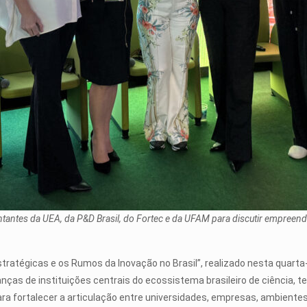
ntantes da UEA, da P&D Brasil, do Fortec e da UFAM para discutir empreende
stratégicas e os Rumos da Inovação no Brasil”, realizado nesta quarta
as de instituições centrais do ecossistema brasileiro de ciência, tec
ra fortalecer a articulação entre universidades, empresas, ambientes