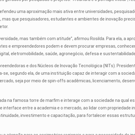
 defendeu uma aproximação mais ativa entre universidades, pesquisado
ção, mas que pesquisadores, estudantes e ambientes de inovação pr
etor.
idade, mas também com atitude”, afirmou Rosilda. Para ela, a aprox
antes e empreendedores podem e devem procurar empresas, conhecer s
ital, eletromobilidade, saúde, agronegócio, defesa e sustentabilid
endedoras e dos Núcleos de Inovação Tecnológica (NITs). Presidente 
a-se, segundo ela, de uma instituição capaz de interagir com a soci
rcado, seja por meio de spin-offs acadêmicas, licenciamento, dese
a na famosa torre de marfim e interage com a sociedade na qual está
interface entre a academia e o mercado, ao lidar com propriedade int
uidade, investimento e capacitação, para fortalecer essas estrutura