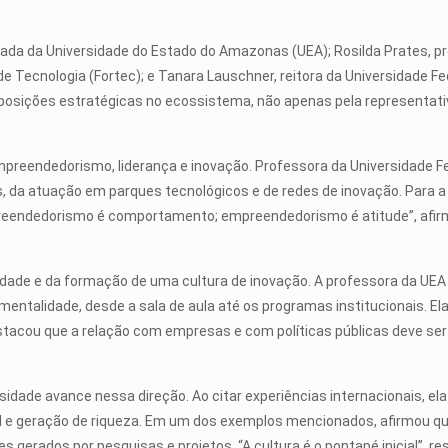
ada da Universidade do Estado do Amazonas (UEA); Rosilda Prates, pr
e Tecnologia (Fortec); e Tanara Lauschner, reitora da Universidade 
 posições estratégicas no ecossistema, não apenas pela representat
empreendedorismo, liderança e inovação. Professora da Universidade F
 da atuação em parques tecnológicos e de redes de inovação. Para 
endedorismo é comportamento; empreendedorismo é atitude”, afirmou. 
sidade e da formação de uma cultura de inovação. A professora da U
entalidade, desde a sala de aula até os programas institucionais. El
tacou que a relação com empresas e com políticas públicas deve se
iversidade avance nessa direção. Ao citar experiências internacionais
al e geração de riqueza. Em um dos exemplos mencionados, afirmou qu
 gerados por pesquisas e projetos. “A cultura é o pontapé inicial”, re