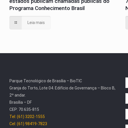
estados publicam chamadas públicas do
Programa Conhecimento Brasil
N
Leia mais
Parque Tecnológico de Brasília – BioTIC
Granja do Torto, Lote 04. Edifício de Governança – Bloco B,
2º andar.
Brasília – DF
CEP: 70.635-815
Tel: (61) 3202-1555
Cel: (61) 98419-7823