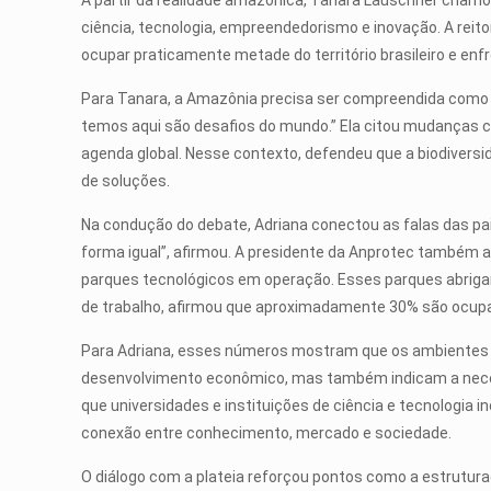
A partir da realidade amazônica, Tanara Lauschner chamou
ciência, tecnologia, empreendedorismo e inovação. A rei
ocupar praticamente metade do território brasileiro e enf
Para Tanara, a Amazônia precisa ser compreendida como u
temos aqui são desafios do mundo.” Ela citou mudanças cli
agenda global. Nesse contexto, defendeu que a biodiversi
de soluções.
Na condução do debate, Adriana conectou as falas das pai
forma igual”, afirmou. A presidente da Anprotec também 
parques tecnológicos em operação. Esses parques abriga
de trabalho, afirmou que aproximadamente 30% são ocupa
Para Adriana, esses números mostram que os ambientes 
desenvolvimento econômico, mas também indicam a necessi
que universidades e instituições de ciência e tecnologia
conexão entre conhecimento, mercado e sociedade.
O diálogo com a plateia reforçou pontos como a estruturaç