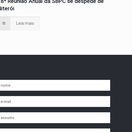
78ª Reunião Anual da SBPC se despede de
iterói
Leia mais