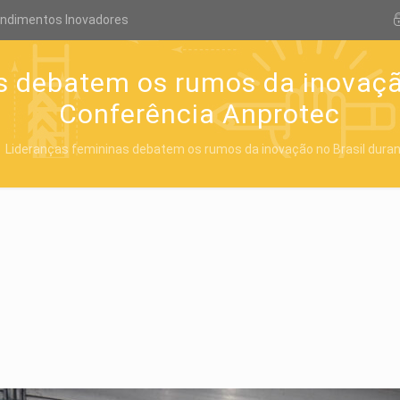
endimentos Inovadores
s debatem os rumos da inovação
Conferência Anprotec
Lideranças femininas debatem os rumos da inovação no Brasil dura