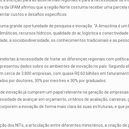
 a atenção para as assimetrias regionais e para a necessidade de ins
tora da UFAM afirmou que a região Norte costuma receber uma parcela
rentar custos e desafios específicos.
ma grande oportunidade de pesquisa e inovação. “A Amazônia é um be
máticas, recursos hídricos, qualidade do ar, logística e conectivida
dade, a sociobiodiversidade, os conhecimentos tradicionais e as pes
nelistas à necessidade de tratar as diferenças regionais com políti
apresentou dados sobre os ambientes de inovação no país. Segundo el
m cerca de 3.800 empresas, com quase R$ 60 bilhões em faturamento
dos por doutores, 30% por mestres e 30% por graduados.
de inovação já cumprem um papel relevante na geração de empresas
dade de avançar em orçamento, critérios de avaliação, carreiras, g
 incorporem a inovação de forma mais clara às suas estruturas, e qu
ão dos NITs, a articulação entre diferentes ministérios, a criação d