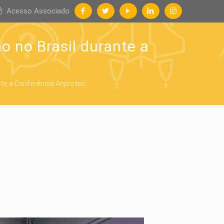
Acesso Associado
 no Brasil durante a
nte a Conferência Anprotec