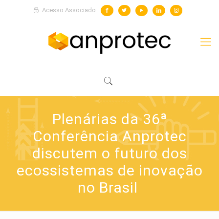
Acesso Associado
Plenárias da 36ª
Conferência Anprotec
discutem o futuro dos
ecossistemas de inovação
no Brasil