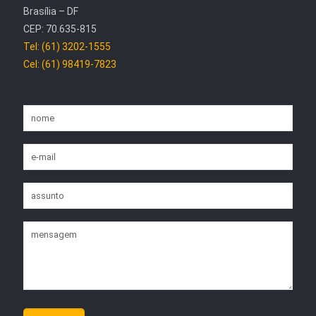
Brasília – DF
CEP: 70.635-815
Tel: (61) 3202-1555
Cel: (61) 98419-7823