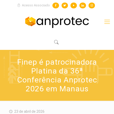
Acesso Associado
Finep é patrocinadora
Platina da 36ª
Conferência Anprotec
2026 em Manaus
23 de abril de 2026