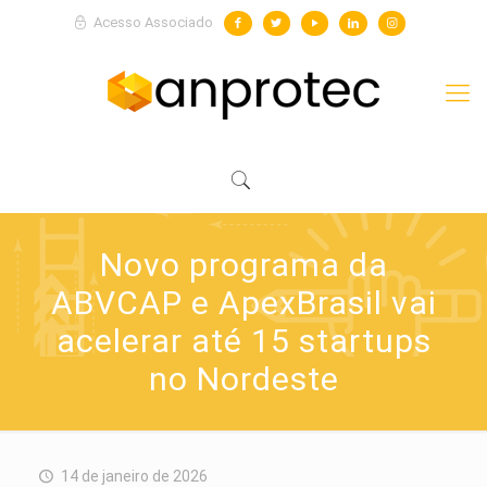
Acesso Associado
Novo programa da
ABVCAP e ApexBrasil vai
acelerar até 15 startups
no Nordeste
14 de janeiro de 2026