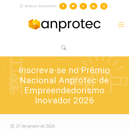
Acesso Associado
Inscreva-se no Prêmio
Nacional Anprotec de
Empreendedorismo
Inovador 2026
21 de janeiro de 2026