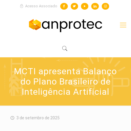
Acesso Associado
MCTI apresenta Balanço
do Plano Brasileiro de
Inteligência Artificial
3 de setembro de 2025