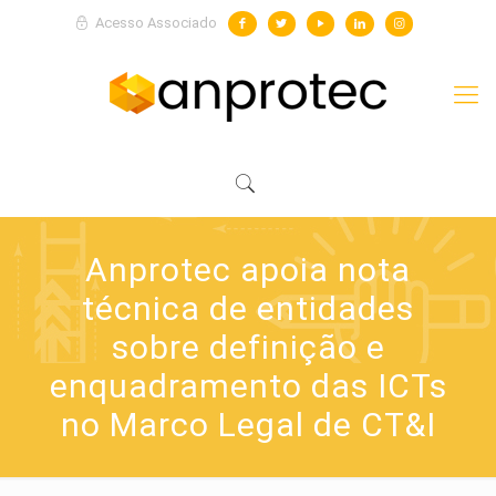
Acesso Associado
Anprotec apoia nota
técnica de entidades
sobre definição e
enquadramento das ICTs
no Marco Legal de CT&I