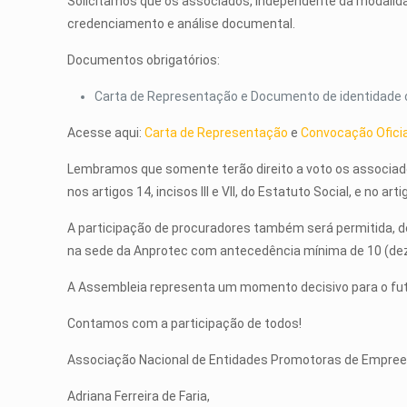
Solicitamos que os associados, independente da modalid
credenciamento e análise documental.
Documentos obrigatórios:
Carta de Representação e Documento de identidade 
Acesse aqui:
Carta de Representação
e
Convocação Ofici
Lembramos que somente terão direito a voto os associad
nos artigos 14, incisos III e VII, do Estatuto Social, e no a
A participação de procuradores também será permitida, d
na sede da Anprotec com antecedência mínima de 10 (dez
A Assembleia representa um momento decisivo para o futu
Contamos com a participação de todos!
Associação Nacional de Entidades Promotoras de Empree
Adriana Ferreira de Faria,