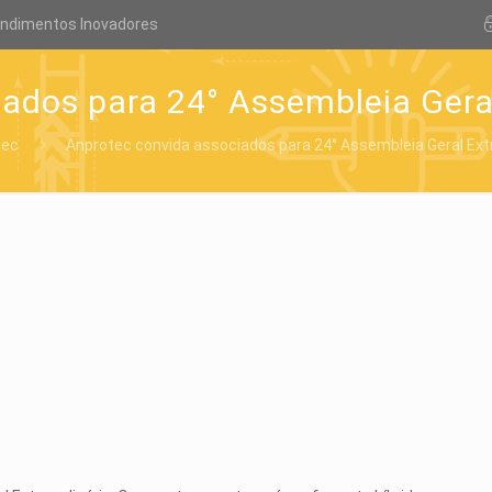
endimentos Inovadores
ados para 24° Assembleia Geral
tec
Anprotec convida associados para 24° Assembleia Geral Extr