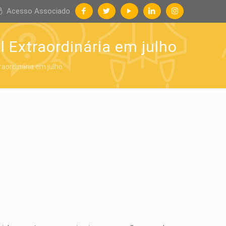
Acesso Associado
 Extraordinária em julho
aordinária em julho