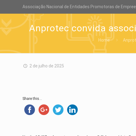
Associação Nacional de Entidades Promotoras de Empre
Anprotec convida associ
Home
Anpro
2 de julho de 2025
Share this...