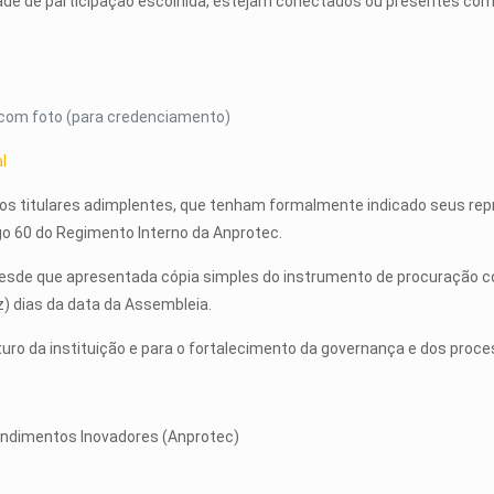
ade de participação escolhida, estejam conectados ou presentes com
com foto (para credenciamento)
al
os titulares adimplentes, que tenham formalmente indicado seus rep
rtigo 60 do Regimento Interno da Anprotec.
esde que apresentada cópia simples do instrumento de procuração co
) dias da data da Assembleia.
ro da instituição e para o fortalecimento da governança e dos proce
ndimentos Inovadores (Anprotec)