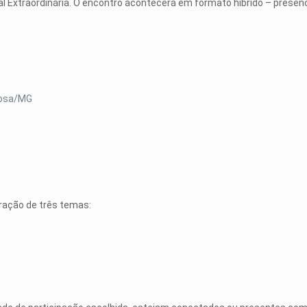
ral Extraordinária. O encontro acontecerá em formato híbrido – pres
içosa/MG
beração de três temas: