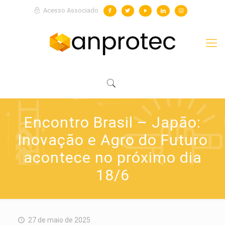
Acesso Associado
Encontro Brasil – Japão:
Inovação e Agro do Futuro
acontece no próximo dia
18/6
27 de maio de 2025