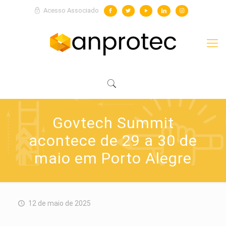
Acesso Associado
Govtech Summit
acontece de 29 a 30 de
maio em Porto Alegre
12 de maio de 2025