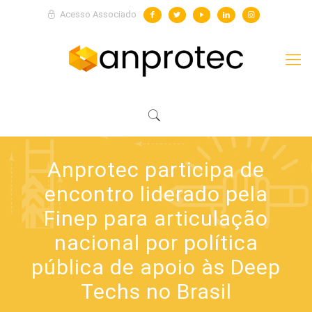
Acesso Associado
Anprotec participa de
encontro liderado pela
Finep para articulação
nacional por política
pública de apoio às Deep
Techs no Brasil