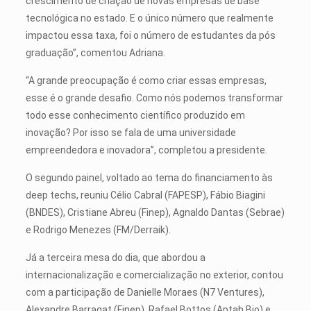
crescimento de criação de novas empresas de base
tecnológica no estado. E o único número que realmente
impactou essa taxa, foi o número de estudantes da pós
graduação”, comentou Adriana.
“A grande preocupação é como criar essas empresas,
esse é o grande desafio. Como nós podemos transformar
todo esse conhecimento científico produzido em
inovação? Por isso se fala de uma universidade
empreendedora e inovadora”, completou a presidente.
O segundo painel, voltado ao tema do financiamento às
deep techs, reuniu Célio Cabral (FAPESP), Fábio Biagini
(BNDES), Cristiane Abreu (Finep), Agnaldo Dantas (Sebrae)
e Rodrigo Menezes (FM/Derraik).
Já a terceira mesa do dia, que abordou a
internacionalização e comercialização no exterior, contou
com a participação de Danielle Moraes (N7 Ventures),
Alexandre Barragat (Finep), Rafael Bottos (Aptah Bio) e