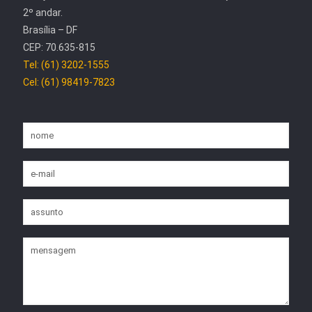
2º andar.
Brasília – DF
CEP: 70.635-815
Tel: (61) 3202-1555
Cel: (61) 98419-7823