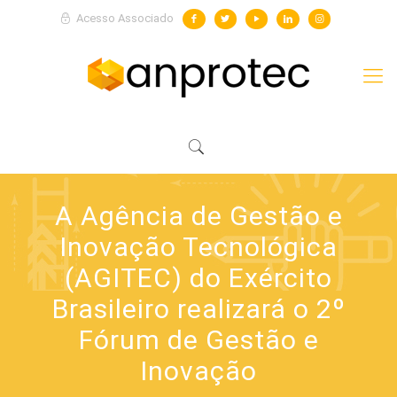
Acesso Associado
A Agência de Gestão e
Inovação Tecnológica
(AGITEC) do Exército
Brasileiro realizará o 2º
Fórum de Gestão e
Inovação