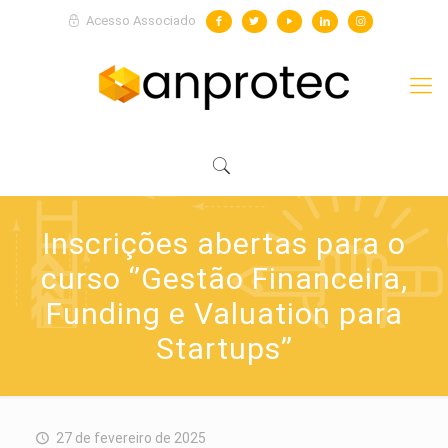
Acesso Associado
Inscrições abertas para o
curso ‘’Gestão Financeira,
Funding e Valuation para
Startups’’
27 de fevereiro de 2025