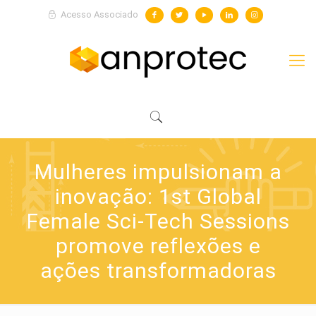
Acesso Associado
Mulheres impulsionam a
inovação: 1st Global
Female Sci-Tech Sessions
promove reflexões e
ações transformadoras