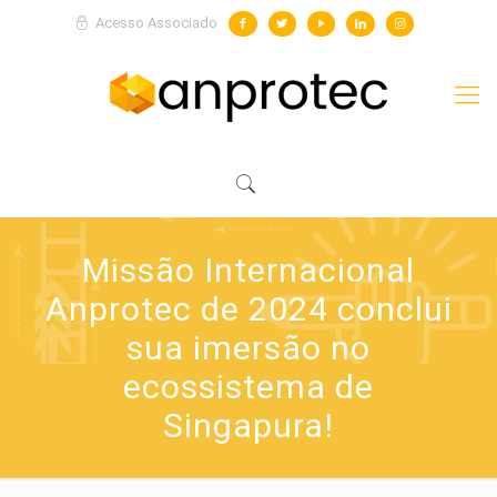
Acesso Associado
Missão Internacional
Anprotec de 2024 conclui
sua imersão no
ecossistema de
Singapura!