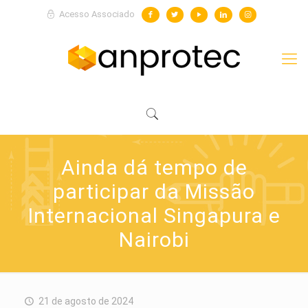
Acesso Associado
Ainda dá tempo de
participar da Missão
Internacional Singapura e
Nairobi
21 de agosto de 2024