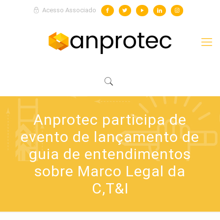
Acesso Associado
Anprotec participa de
evento de lançamento de
guia de entendimentos
sobre Marco Legal da
C,T&I