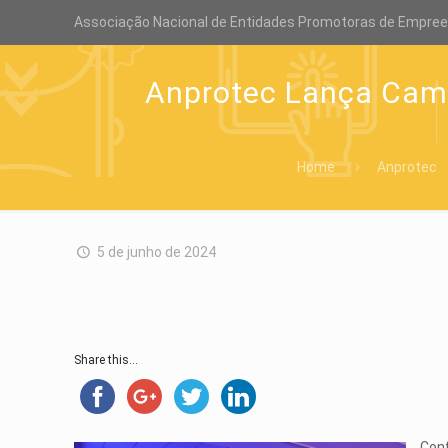
Associação Nacional de Entidades Promotoras de Empre
Anprotec Lança Camp
Home
Anprotec
5 de junho de 2024
Share this...
Conf