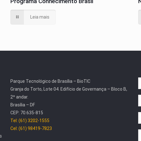
Programa Conhecimento Brasil
N
Leia mais
Parque Tecnológico de Brasília – BioTIC
Granja do Torto, Lote 04. Edifício de Governança – Bloco B,
2º andar.
Brasília – DF
CEP: 70.635-815
Tel: (61) 3202-1555
Cel: (61) 98419-7823
s