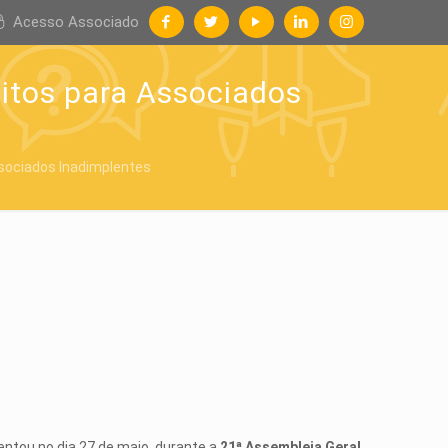
Acesso Associado
itos para Associados
sociados Inadimplentes
entou no dia 27 de maio, durante a
21ª Assembleia Geral