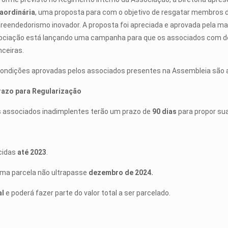
aordinária
, uma proposta para com o objetivo de resgatar membros 
eendedorismo inovador. A proposta foi apreciada e aprovada pela mai
ociação está lançando uma campanha para que os associados com dé
nceiras.
ondições aprovadas pelos associados presentes na Assembleia são 
Prazo para Regularização
s associados inadimplentes terão um prazo de
90 dias
para propor sua
cidas
até 2023
.
ima parcela não ultrapasse
dezembro de 2024.
al
e poderá fazer parte do valor total a ser parcelado.