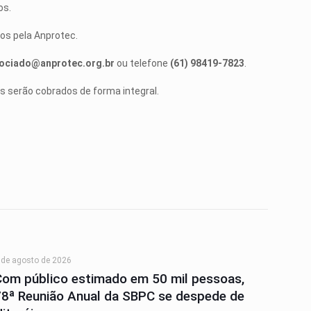
os.
dos pela Anprotec.
ociado@anprotec.org.br
ou telefone
(61) 98419-7823
.
es serão cobrados de forma integral.
 de agosto de 2026
Com público estimado em 50 mil pessoas,
78ª Reunião Anual da SBPC se despede de