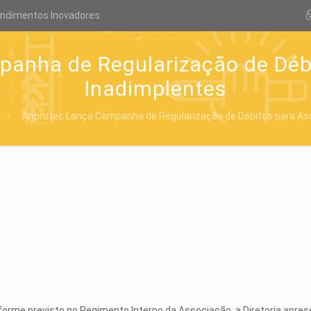
endimentos Inovadores
anha de Regularização de Déb
Inadimplentes
Anprotec Lança Campanha de Regularização de Débitos para As
orme previsto no Regimento Interno da Associação, a Diretoria apres