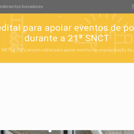
endimentos Inovadores
ital para apoiar eventos de po
durante a 21ª SNCT
MCTI e CNPq lançam edital para apoiar eventos de popularização da 