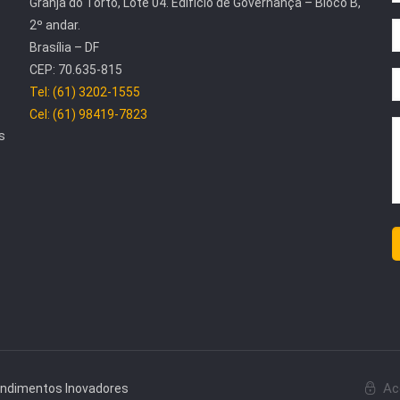
Granja do Torto, Lote 04. Edifício de Governança – Bloco B,
2º andar.
Brasília – DF
CEP: 70.635-815
Tel: (61) 3202-1555
Cel: (61) 98419-7823
s
Ac
endimentos Inovadores