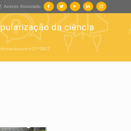
Acesso Associado
pularização da ciência
ciência durante a 21ª SNCT