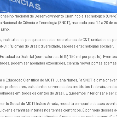
 Conselho Nacional de Desenvolvimento Científico e Tecnológico (CNPq
 Nacional de Ciência e Tecnologia (SNCT), marcada para 14 a 20 de ou
julho.
, institutos de pesquisa, escolas, secretarias de C&T, unidades de 
NCT: “Biomas do Brasil: diversidade, saberes e tecnologias sociais”.
stadual ou Distrital (com valores até R$ 150 mil por projeto); Evento
dades, podem ser apoiadas exposições, ciência móvel, portas abertas, 
ia e Educação Científica do MCTI, Juana Nunes, “a SNCT é o maior even
de professores, estudantes universidades, institutos federais, unid
spalhadas em todos os cantos do Brasil. E queremos interiorizar e ser
imento Social do MCTI, Inácio Arruda, ressalta o impacto desses even
, jovens e famílias inteiras nos temas científicos. É por meio dessas
mais pessoas pelas carreiras ligadas à pesquisa e ao conhecimento”, af