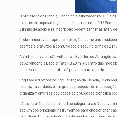
O Ministério da Ciência, Tecnologia e Inovação (MCTI) e o
eventos de popularização da ciência durante a 21ª Semana
3 linhas de apoio e as inscrições podem ser feitas até 5 de 
Podem inscrever projetos instituições como universidades
abertos e gratuitos à comunidade e seguir o tema da 21ª S
As linhas de apoio são voltadas a Eventos de Abrangência E
de Abrangência Escolar (até R$ 20 mil). Dentro das modali
dos resultados do edital está prevista para agosto.
Segundo a diretora de Popularização da Ciência, Tecnolog
evento, na verdade, é um grande processo de mobilização 
organizam diversas atividades de divulgação científica e
Já o secretário de Ciência e Tecnologia para o Desenvolv
são um dos principais instrumentos para engajar crianças
científicas fazem pelo Brasil e despertar o interesse de 