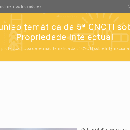
endimentos Inovadores
eunião temática da 5ª CNCTI sob
Propriedade Intelectual
nprotec participa de reunião temática da 5ª CNCTI sobre Internacional
Ontem (4/4), ocorreu a re