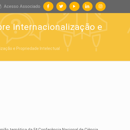
Acesso Associado
re Internacionalização e
ização e Propriedade Intelectual
união temática da 5ª Conferência Nacional de Ciência,