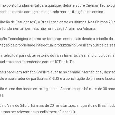
mo ponto fundamental para qualquer debate sobre Ciência, Tecnologia
 conhecimento começa a ser gerado nas instituições de ensino.
liação de Estudantes), o Brasil está entre os últimos. Nos últimos 20 
e fundamental; sem ela, não há inovação”, afirmou Adriana.
ação Tecnológica e como se tornaram essenciais desde a criação da 
eção da propriedade intelectual produzida no Brasil em outros países
 intelectual para obter retorno do investimento. Ele mencionou que n
 qual estamos aprendendo com as ICTs e NITs.
 seu papel em tornar o Brasil relevante no cenário internacional, de
o o acelerador de partículas SIRIUS e a construção do primeiro labora
ação é uma das áreas estratégicas da Anprotec, que há mais de 30 ano
rs.
ó no Vale do Silício, há mais de 20 mil startups, enquanto no Brasil to
isamos ser relevantes mundialmente”, concluiu.