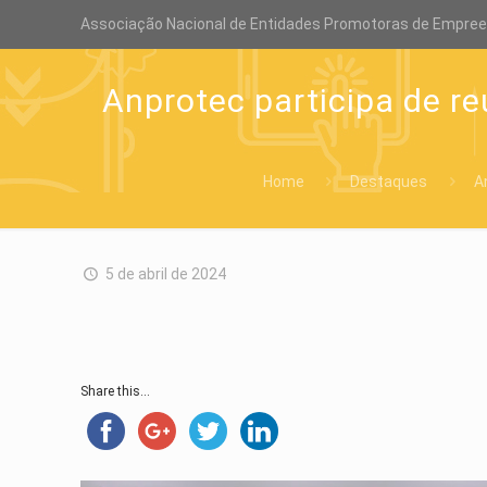
Associação Nacional de Entidades Promotoras de Empre
Anprotec participa de r
Home
Destaques
A
5 de abril de 2024
Share this...