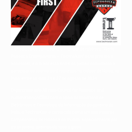
A 8ª edição do campeonato mundial de robótica “World
Robotics Championship – TechnoXian” está prestes a
acontecer, e o Brasil está entre os países convidados a
participar do evento será realizado na cidade de Noida, na
Índia, entre os dias 24 e 27 de agosto de 2024.
Organizado pelo All India Council for Robotics and
Automation (AICRA) com o apoio do Ministério de
Eletrônicos e Tecnologia da Informação do governo da
Índia, o TechnoXian é conhecido como um dos maiores
campeonatos de robótica do mundo, especialmente por
atrair jovens talentos de todo o globo.