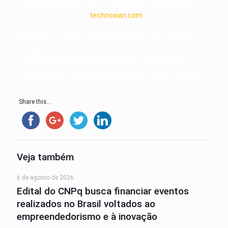
campeonato podem ser encontradas no site oficial do
evento, acessível em
technoxian.com
.
O Brasil tem a oportunidade de destacar seu talento e
inovação no cenário mundial da robótica, e a expectativa é
de que equipes brasileiras estejam entre os grandes
competidores neste emocionante evento internacional.
Share this...
Veja também
6 de agosto de 2026
Edital do CNPq busca financiar eventos
realizados no Brasil voltados ao
empreendedorismo e à inovação