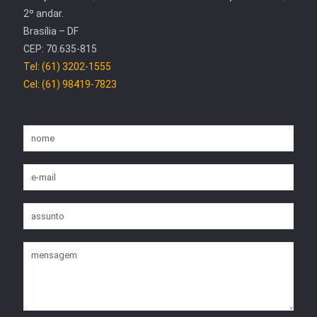
2º andar.
Brasília – DF
CEP: 70.635-815
Tel: (61) 3202-1555
Cel: (61) 98419-7823