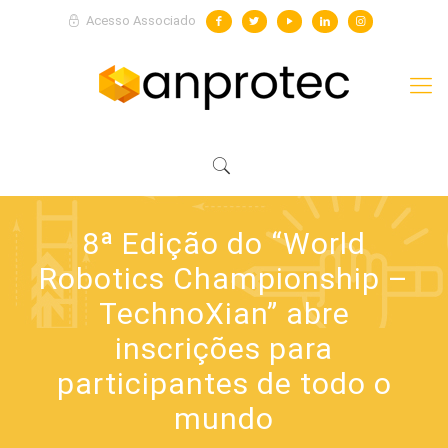
Acesso Associado
8ª Edição do “World
Robotics Championship –
TechnoXian” abre
inscrições para
participantes de todo o
mundo