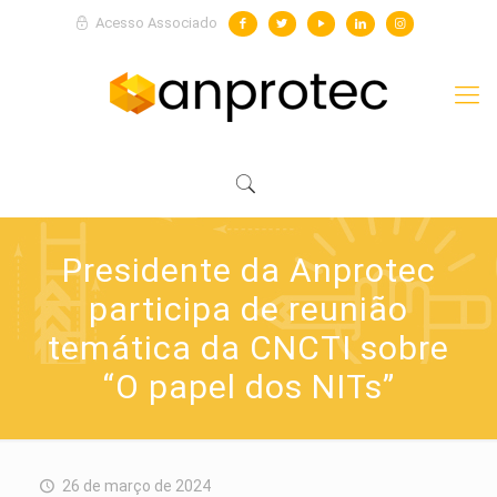
Acesso Associado
Presidente da Anprotec
participa de reunião
temática da CNCTI sobre
“O papel dos NITs”
26 de março de 2024