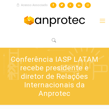
Acesso Associado
Conferência IASP LATAM
recebe presidente e
diretor de Relações
Internacionais da
Anprotec