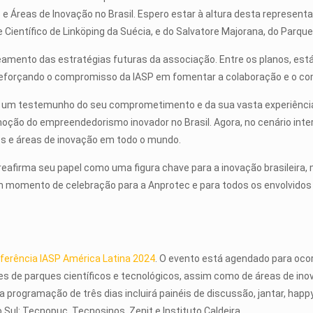
e Áreas de Inovação no Brasil. Espero estar à altura desta representa
 Científico de Linköping da Suécia, e do Salvatore Majorana, do Parque 
mento das estratégias futuras da associação. Entre os planos, está a
 reforçando o compromisso da IASP em fomentar a colaboração e o 
é um testemunho do seu comprometimento e da sua vasta experiência no
ão do empreendedorismo inovador no Brasil. Agora, no cenário interna
os e áreas de inovação em todo o mundo.
s reafirma seu papel como uma figura chave para a inovação brasileir
É um momento de celebração para a Anprotec e para todos os envolvido
ferência IASP América Latina 2024
. O evento está agendado para ocor
s de parques científicos e tecnológicos, assim como de áreas de ino
 programação de três dias incluirá painéis de discussão, jantar, happy
Sul: Tecnopuc, Tecnosinos, Zenit e Instituto Caldeira.