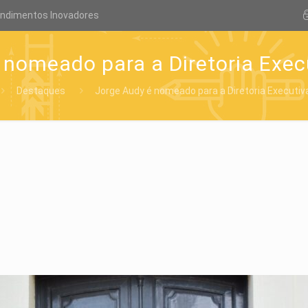
endimentos Inovadores
 nomeado para a Diretoria Exec
Destaques
Jorge Audy é nomeado para a Diretoria Executiv