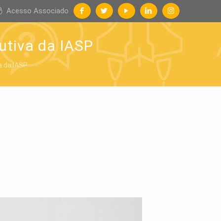
Acesso Associado
utiva da IASP
a da IASP