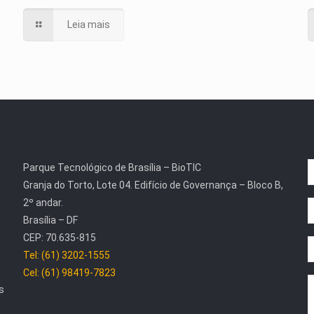
Leia mais
Parque Tecnológico de Brasília – BioTIC
Granja do Torto, Lote 04. Edifício de Governança – Bloco B,
2º andar.
Brasília – DF
CEP: 70.635-815
Tel: (61) 3202-1555
Cel: (61) 98419-7823
s