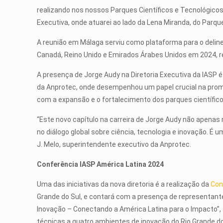
realizando nos nossos Parques Científicos e Tecnológicos 
Executiva, onde atuarei ao lado da Lena Miranda, do Parque
A reunião em Málaga serviu como plataforma para o delinea
Canadá, Reino Unido e Emirados Árabes Unidos em 2024,
A presença de Jorge Audy na Diretoria Executiva da IASP 
da Anprotec, onde desempenhou um papel crucial na promoç
com a expansão e o fortalecimento dos parques científic
“Este novo capítulo na carreira de Jorge Audy não apena
no diálogo global sobre ciência, tecnologia e inovação. 
J. Melo, superintendente executivo da Anprotec.
Conferência IASP América Latina 2024
Uma das iniciativas da nova diretoria é a realização da
Con
Grande do Sul, e contará com a presença de representante
Inovação – Conectando a América Latina para o Impacto”, a
técnicas a quatro ambientes de inovação do Rio Grande do 