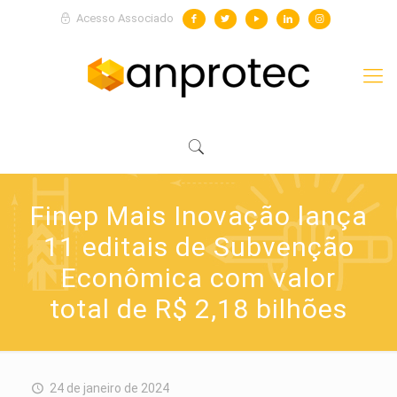
Acesso Associado
Finep Mais Inovação lança
11 editais de Subvenção
Econômica com valor
total de R$ 2,18 bilhões
24 de janeiro de 2024