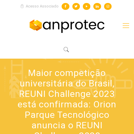
Acesso Associado
Maior competição
universitária do Brasil,
REUNI Challenge 2023
está confirmada: Orion
Parque Tecnológico
anuncia o REUNI