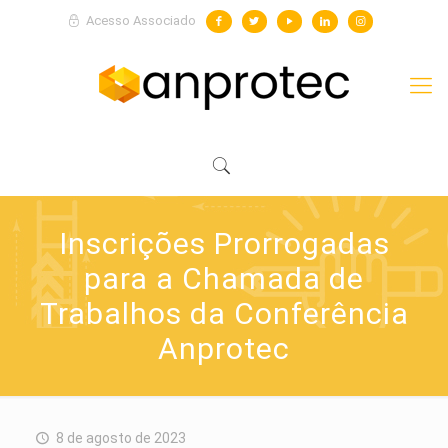
Acesso Associado
Inscrições Prorrogadas
para a Chamada de
Trabalhos da Conferência
Anprotec
8 de agosto de 2023