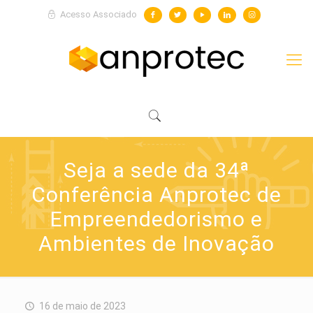
Acesso Associado
Seja a sede da 34ª
Conferência Anprotec de
Empreendedorismo e
Ambientes de Inovação
16 de maio de 2023