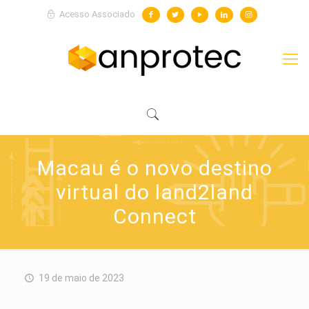
Acesso Associado
Macau é o novo destino
virtual do land2land
Connect
19 de maio de 2023