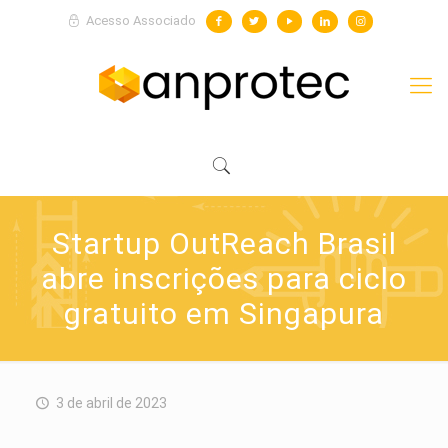
Acesso Associado
Startup OutReach Brasil
abre inscrições para ciclo
gratuito em Singapura
3 de abril de 2023