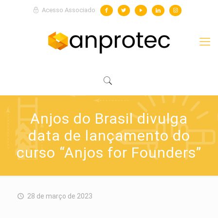
Acesso Associado
Anjos do Brasil divulga
data de lançamento do
curso “Anjos for Founders”
28 de março de 2023