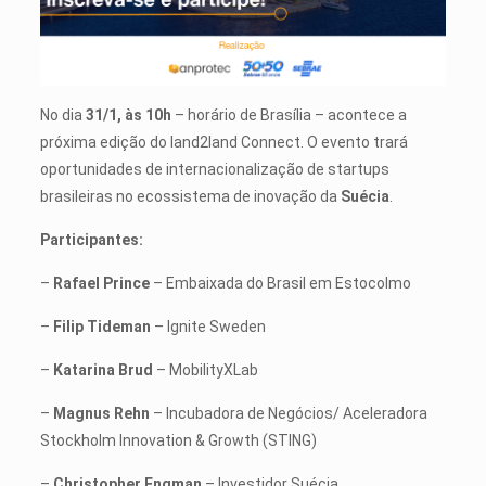
No dia
31/1, às 10h
– horário de Brasília – acontece a
próxima edição do land2land Connect. O evento trará
oportunidades de internacionalização de startups
brasileiras no ecossistema de inovação da
Suécia
.
Participantes:
–
Rafael Prince
– Embaixada do Brasil em Estocolmo
–
Filip Tideman
– Ignite Sweden
–
Katarina Brud
– MobilityXLab
–
Magnus Rehn
– Incubadora de Negócios/ Aceleradora
Stockholm Innovation & Growth (STING)
–
Christopher Engman
– Investidor Suécia