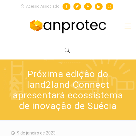
Acesso Associado
Próxima edição do
land2land Connect
apresentará ecossistema
de inovação de Suécia
9 de janeiro de 2023