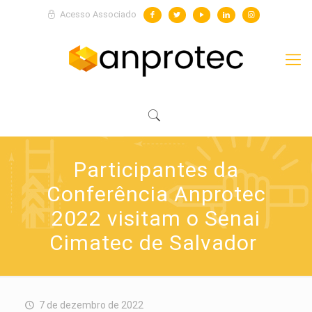
Acesso Associado
Participantes da
Conferência Anprotec
2022 visitam o Senai
Cimatec de Salvador
7 de dezembro de 2022