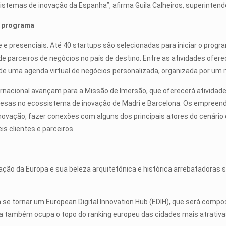
istemas de inovação da Espanha”, afirma Guila Calheiros, superinten
o programa
 e presenciais. Até 40 startups são selecionadas para iniciar o progr
parceiros de negócios no país de destino. Entre as atividades oferec
ão de uma agenda virtual de negócios personalizada, organizada por u
nacional avançam para a Missão de Imersão, que oferecerá atividade
resas no ecossistema de inovação de Madri e Barcelona. Os empreen
inovação, fazer conexões com alguns dos principais atores do cenário
is clientes e parceiros.
ação da Europa e sua beleza arquitetônica e histórica arrebatadoras 
 se tornar um European Digital Innovation Hub (EDIH), que será compo
Ela também ocupa o topo do ranking europeu das cidades mais atrati