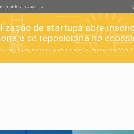
endimentos Inovadores
ização de startups abre inscriç
lona e se reposiciona no ecoss
ternacionalização de startups abre inscrições para o ciclo de Madri-