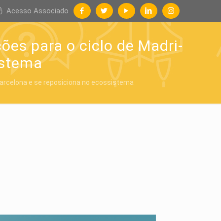
Acesso Associado
ões para o ciclo de Madri-
istema
Barcelona e se reposiciona no ecossistema