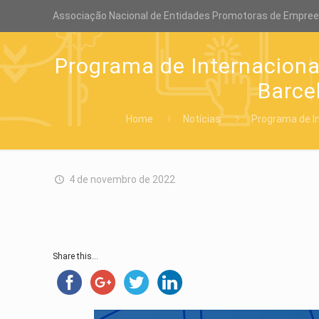
Associação Nacional de Entidades Promotoras de Empre
Programa de Internacional
Barce
Home
Notícias
Programa de In
4 de novembro de 2022
Share this...