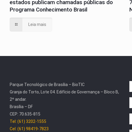
estados publicam chamadas públicas do
Programa Conhecimento Brasil
N
Leia mais
Parque Tecnológico de Brasília – BioTIC
Granja do Torto, Lote 04. Edifício de Governança – Bloco B,
2º andar.
Brasília – DF
CEP: 70.635-815
Tel: (61) 3202-1555
Cel: (61) 98419-7823