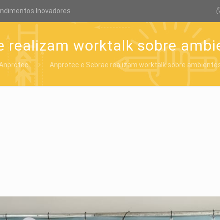
endimentos Inovadores
e realizam worktalk sobre ambi
Anprotec
Anprotec e Sebrae realizam worktalk sobre ambiente