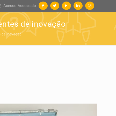
Acesso Associado
entes de inovação
s de inovação