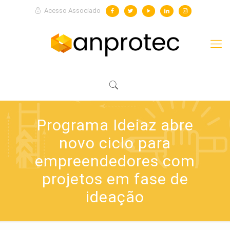
Acesso Associado
Programa Ideiaz abre
novo ciclo para
empreendedores com
projetos em fase de
ideação