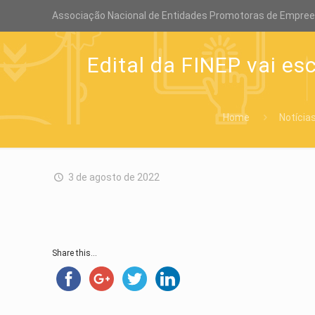
Associação Nacional de Entidades Promotoras de Empre
Edital da FINEP vai es
Home
Notícia
3 de agosto de 2022
Share this...