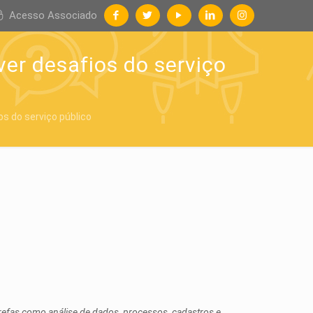
Acesso Associado
ver desafios do serviço
os do serviço público
refas como análise de dados, processos, cadastros e