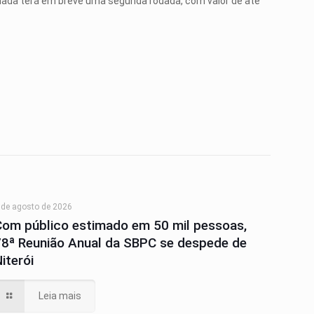
mada terá em breve uma segunda rodada, com valor de até
 de agosto de 2026
Com público estimado em 50 mil pessoas,
78ª Reunião Anual da SBPC se despede de
iterói
Leia mais