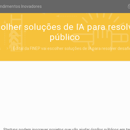
endimentos Inovadores
colher soluções de IA para resol
público
s
Edital da FINEP vai escolher soluções de IA para resolver desafi
Startups podem inscrever projetos que vão ajudar órgãos públicos em ta