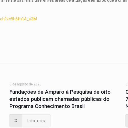
 à frente das mais diferentes áreas de atuação e lembrou que a cha
tch?v=5h6fn1A_u3M
5 de agosto de 2026
5
Fundações de Amparo à Pesquisa de oito
estados publicam chamadas públicas do
Programa Conhecimento Brasil
N
Leia mais