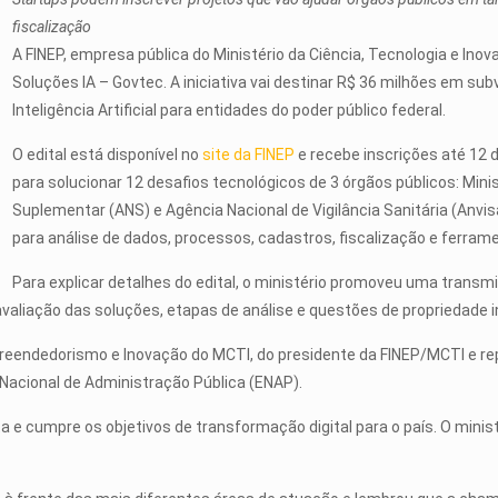
fiscalização
A FINEP, empresa pública do Ministério da Ciência, Tecnologia e Inova
Soluções IA – Govtec. A iniciativa vai destinar R$ 36 milhões em 
Inteligência Artificial para entidades do poder público federal.
O edital está disponível no
site da FINEP
e recebe inscrições até 12
para solucionar 12 desafios tecnológicos de 3 órgãos públicos: Mini
Suplementar (ANS) e Agência Nacional de Vigilância Sanitária (Anvisa
para análise de dados, processos, cadastros, fiscalização e ferra
Para explicar detalhes do edital, o ministério promoveu uma transmi
avaliação das soluções, etapas de análise e questões de propriedade i
eendedorismo e Inovação do MCTI, do presidente da FINEP/MCTI e rep
a Nacional de Administração Pública (ENAP).
a e cumpre os objetivos de transformação digital para o país. O min