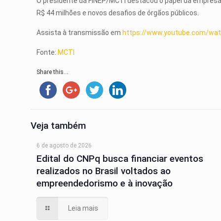
O presidente da FINEP/MCTI destacou o papel da empresa
R$ 44 milhões e novos desafios de órgãos públicos.
Assista à transmissão em
https://www.youtube.com/wa
Fonte:
MCTI
Share this...
Veja também
6 de agosto de 2026
Edital do CNPq busca financiar eventos
realizados no Brasil voltados ao
empreendedorismo e à inovação
Leia mais