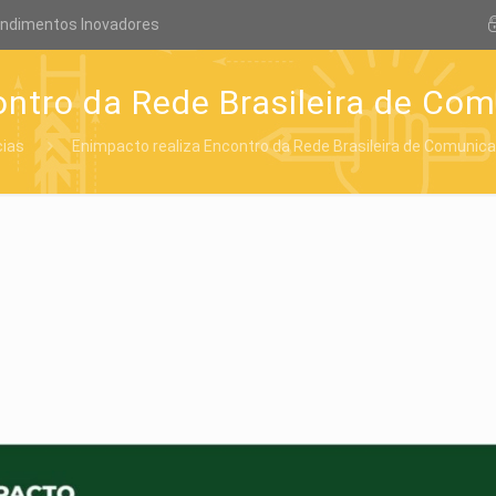
endimentos Inovadores
ontro da Rede Brasileira de Co
cias
Enimpacto realiza Encontro da Rede Brasileira de Comunic