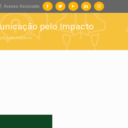
Acesso Associado
municação pelo Impacto
ação pelo Impacto