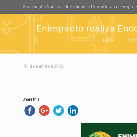
Associação Nacional de Entidades Promotoras de Empre
Enimpacto realiza Enc
Home
Notí
8 de abril de 2022
Share this...