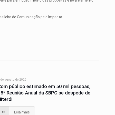
bate para enriquecimento das propostas e levantamento
asileira de Comunicação pelo Impacto.
 de agosto de 2026
Com público estimado em 50 mil pessoas,
78ª Reunião Anual da SBPC se despede de
iterói
Leia mais