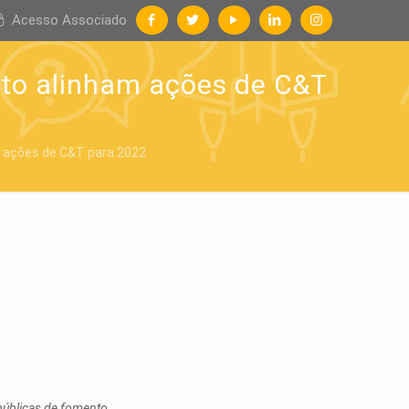
Acesso Associado
nto alinham ações de C&T
m ações de C&T para 2022
públicas de fomento