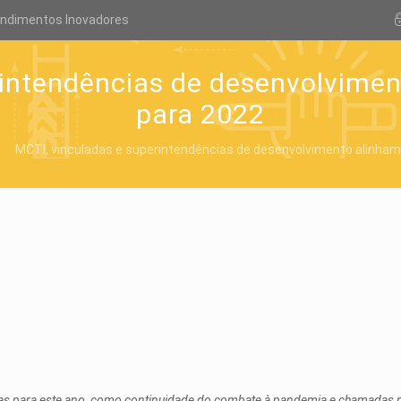
endimentos Inovadores
rintendências de desenvolvime
para 2022
MCTI, vinculadas e superintendências de desenvolvimento alinha
stas para este ano, como continuidade do combate à pandemia e chamadas 