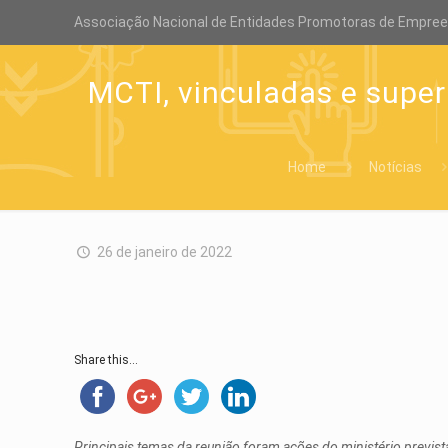
Associação Nacional de Entidades Promotoras de Empre
MCTI, vinculadas e supe
Home
Notícias
26 de janeiro de 2022
Share this...
Principais temas da reunião foram ações do ministério previ